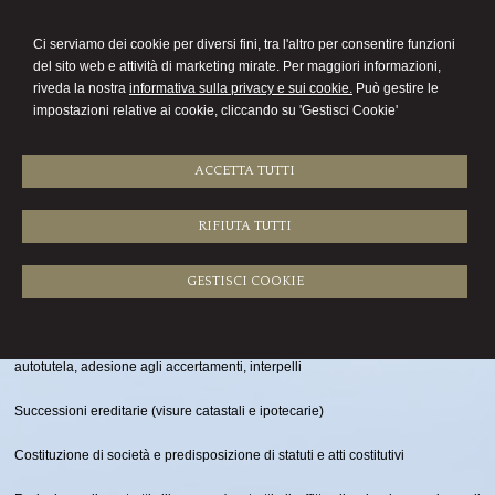
COMMERCIALISTA
Ci serviamo dei cookie per diversi fini, tra l'altro per consentire funzioni
ROBERTO QUADRIO
del sito web e attività di marketing mirate. Per maggiori informazioni,
riveda la nostra
informativa sulla privacy e sui cookie.
Può gestire le
Menu
impostazioni relative ai cookie, cliccando su 'Gestisci Cookie'
ACCETTA TUTTI
RIFIUTA TUTTI
Attività
Esperienza, cortesia e professionalità a servizio delle società, imprese
GESTISCI COOKIE
individuali e persone fisiche nei seguenti campi:
Assistenza nei rapporti con l’Amministrazione Finanziaria, richieste di
autotutela, adesione agli accertamenti, interpelli
Successioni ereditarie (visure catastali e ipotecarie)
Costituzione di società e predisposizione di statuti e atti costitutivi