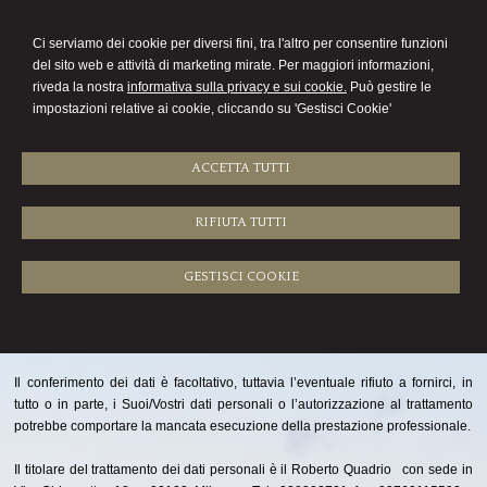
COMMERCIALISTA
Ci serviamo dei cookie per diversi fini, tra l'altro per consentire funzioni
ROBERTO QUADRIO
del sito web e attività di marketing mirate. Per maggiori informazioni,
riveda la nostra
informativa sulla privacy e sui cookie.
Può gestire le
Menu
impostazioni relative ai cookie, cliccando su 'Gestisci Cookie'
ACCETTA TUTTI
RIFIUTA TUTTI
INFORMATIVA SULLA PRIVACY (D.Lgs. n.
196/2003)
GESTISCI COOKIE
Il trattamento di tali dati personali può essere effettuato su supporti cartacei
ed anche con l’ausilio di strumenti elettronici, con modalità idonee a garantire
la sicurezza e riservatezza dei dati.
Il conferimento dei dati è facoltativo, tuttavia l’eventuale rifiuto a fornirci, in
tutto o in parte, i Suoi/Vostri dati personali o l’autorizzazione al trattamento
potrebbe comportare la mancata esecuzione della prestazione professionale.
Il titolare del trattamento dei dati personali è il Roberto Quadrio con sede in