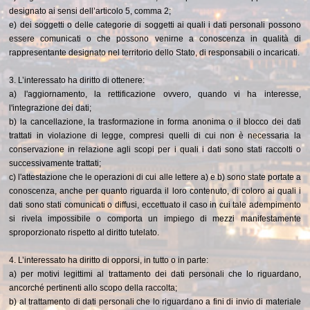
designato ai sensi dell’articolo 5, comma 2;
e) dei soggetti o delle categorie di soggetti ai quali i dati personali possono
essere comunicati o che possono venirne a conoscenza in qualità di
rappresentante designato nel territorio dello Stato, di responsabili o incaricati.
3. L’interessato ha diritto di ottenere:
a) l'aggiornamento, la rettificazione ovvero, quando vi ha interesse,
l'integrazione dei dati;
b) la cancellazione, la trasformazione in forma anonima o il blocco dei dati
trattati in violazione di legge, compresi quelli di cui non è necessaria la
conservazione in relazione agli scopi per i quali i dati sono stati raccolti o
successivamente trattati;
c) l'attestazione che le operazioni di cui alle lettere a) e b) sono state portate a
conoscenza, anche per quanto riguarda il loro contenuto, di coloro ai quali i
dati sono stati comunicati o diffusi, eccettuato il caso in cui tale adempimento
si rivela impossibile o comporta un impiego di mezzi manifestamente
sproporzionato rispetto al diritto tutelato.
4. L’interessato ha diritto di opporsi, in tutto o in parte:
a) per motivi legittimi al trattamento dei dati personali che lo riguardano,
ancorché pertinenti allo scopo della raccolta;
b) al trattamento di dati personali che lo riguardano a fini di invio di materiale