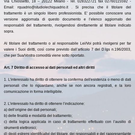
Via Chiossetto, 18 – 20122 Milano - Tel. 028322721 fax 02760115592 -
Email: rquadrio@studiolechiquadrio.it . Si precisa che il titolare del
trattamento è un singolo libero professionista. E’ possibile conoscere una
versione aggiornata di questo documento e l’elenco aggiornato dei
responsabili del trattamento, rivolgendosi direttamente al titolare indicato
sopra.
Al titolare del trattamento o al responsabile Lei/Voi potrà rivolgersi per far
valere i Suoi diritti, così come previsto dall’articolo 7 del D.lgs n.196/2003,
che per Sua/Vostra comodità viene sotto riportato.
Art. 7 Diritto di accesso ai dati personali ed altri diritti
1. L'interessato ha diritto di ottenere la conferma dell'esistenza o meno di dati
personali che lo riguardano, anche se non ancora registrati, e la loro
comunicazione in forma intelligibile.
2. L’interessato ha diritto di ottenere l’indicazione:
a) dell’origine dei dati personali;
b) delle finalità e modalità del trattamento;
c) della logica applicata in caso di trattamento effettuato con l’ausilio di
strumenti elettronici;
d) degli estremi identificativi del titolare, dei responsabili e del rappresentante