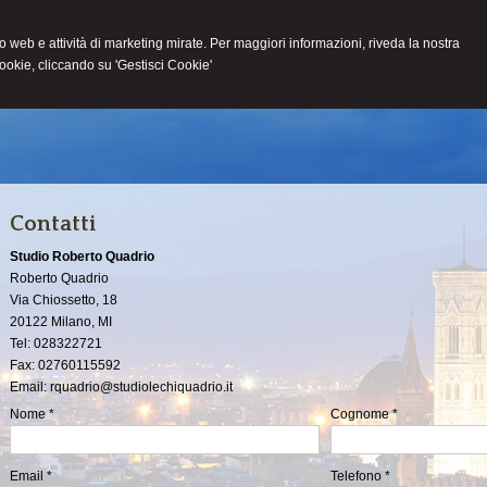
ito web e attività di marketing mirate. Per maggiori informazioni, riveda la nostra
cookie, cliccando su 'Gestisci Cookie'
HOME
LO STUDIO
ATTIVITÀ
NEWS
CONT
Contatti
Studio Roberto Quadrio
Roberto Quadrio
Via Chiossetto, 18
20122
Milano
,
MI
Tel:
028322721
Fax
:
02760115592
Email:
rquadrio@studiolechiquadrio.it
Nome *
Cognome *
Email *
Telefono *