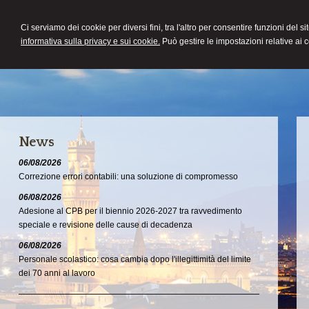
COMMERCIALISTA
Ci serviamo dei cookie per diversi fini, tra l'altro per consentire funzioni del s
ROBERTO QUADRIO
informativa sulla privacy e sui cookie.
Può gestire le impostazioni relative ai 
News
06/08/2026
Correzione errori contabili: una soluzione di compromesso
06/08/2026
Adesione al CPB per il biennio 2026-2027 tra ravvedimento
speciale e revisione delle cause di decadenza
06/08/2026
Personale scolastico: cosa cambia dopo l'illegittimità del limite
dei 70 anni al lavoro